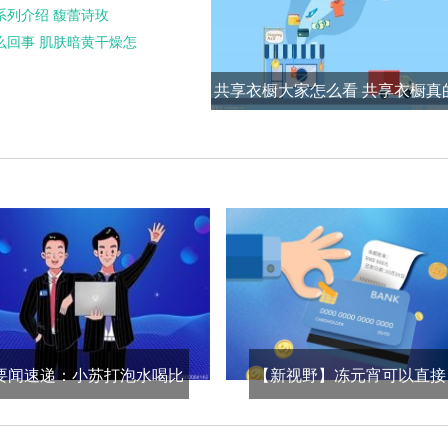
系列介绍 馥蕾诗玫
么回事 肌肤暗黄干燥怎
共享衣橱大家怎么看 共享衣橱真
谱吗?
要闻速递：小苏打泡水喝比
【新视野】冻元宵可以直接
例是多少 苏打水一天喝多少
油炸吗 炸元宵需要解冻吗