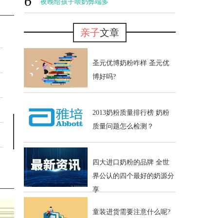
6
多吃了
夜晚给孩子喂奶弊端多
亲子
文章
圣元优博奶粉咋样 圣元优
博好吗?
2013奶粉质量排行榜 奶粉
质量问题怎么检测？
四大进口奶粉的品牌 全世
界公认的四个最好的奶源分
享
童装进货需要注意什么呢?