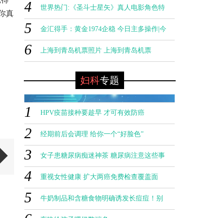
4
告
世界热门:《圣斗士星矢》真人电影角色特
天天要闻：财产保全的执行时间是多久
你真
5
0
辑 女神雅典娜登场
金汇得手：黄金1974企稳 今日主多操作|今
6
日热文
上海到青岛机票照片 上海到青岛机票
妇科
专题
1
HPV疫苗接种要趁早 才可有效防癌
2
经期前后会调理 给你一个“好脸色”
3
女子患糖尿病痴迷神茶 糖尿病注意这些事
4
重视女性健康 扩大两癌免费检查覆盖面
HPV疫苗接种要趁早 才可有效防癌
5
0
牛奶制品和含糖食物明确诱发长痘痘！别