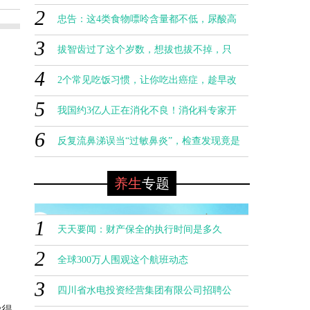
2
病：躁郁症 全球观察
忠告：这4类食物嘌呤含量都不低，尿酸高
3
的人轻易碰不得
拔智齿过了这个岁数，想拔也拔不掉，只
4
能疼到无法自拔
2个常见吃饭习惯，让你吃出癌症，趁早改
一个比抑郁症更可怕、更糟糕的精神疾
5
0
掉！
病：躁郁症 全球观察
我国约3亿人正在消化不良！消化科专家开
6
出3个“食疗方”
反复流鼻涕误当“过敏鼻炎”，检查发现竟是
脑脊液漏出
养生
专题
1
天天要闻：财产保全的执行时间是多久
2
全球300万人围观这个航班动态
3
四川省水电投资经营集团有限公司招聘公
觉得