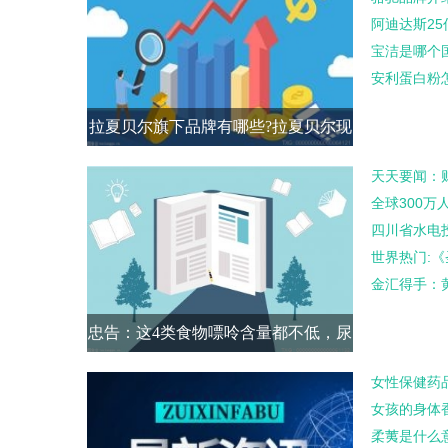
阿迪达斯25
宝洁是哪个
安利蛋白粉
拉夏贝尔旗下品牌有哪些?拉夏贝尔现
在发展如何?
天天要闻：
全球300万
四川省水电
世界热门:
金汇得手：黄
忠告：这4类食物嘌呤含量都不低，尿
酸高的人轻易碰不得
女性保健药
女孩的身体
柔荑是什么