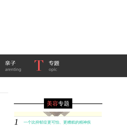
美容
专题
1
一个比抑郁症更可怕、更糟糕的精神疾