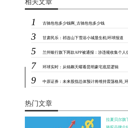
相关文章
1
古驰包包多少钱啊_古驰包包多少钱
3
甘肃民乐：祁连山下雪浴小城显生机|环球报道
5
兰州银行旗下两款APP被通报：涉违规收集个人
息等
7
环球实时：从锦粼天曜看昆明豪宅底层逻辑
9
中原证券：未来股指总体预计将维持震荡格局_
实时
热门文章
拉夏贝尔旗
骆驼品牌介绍 