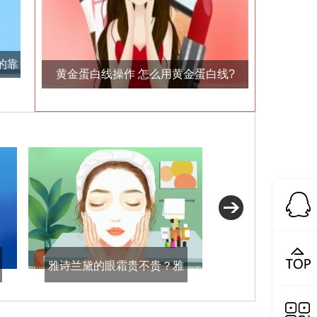
的靠
黄金蛋白线操作 怎么用黄金蛋白线?
颈膜是天
雅诗兰黛的眼霜贵不贵？雅
诗兰黛的眼霜多少钱一瓶？