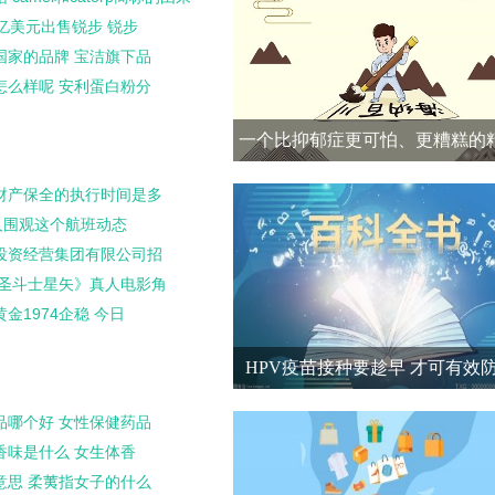
亿美元出售锐步 锐步
国家的品牌 宝洁旗下品
怎么样呢 安利蛋白粉分
一个比抑郁症更可怕、更糟糕的
疾病：躁郁症 全球观察
财产保全的执行时间是多
人围观这个航班动态
投资经营集团有限公司招
《圣斗士星矢》真人电影角
金1974企稳 今日
HPV疫苗接种要趁早 才可有效
品哪个好 女性保健药品
香味是什么 女生体香
意思 柔荑指女子的什么