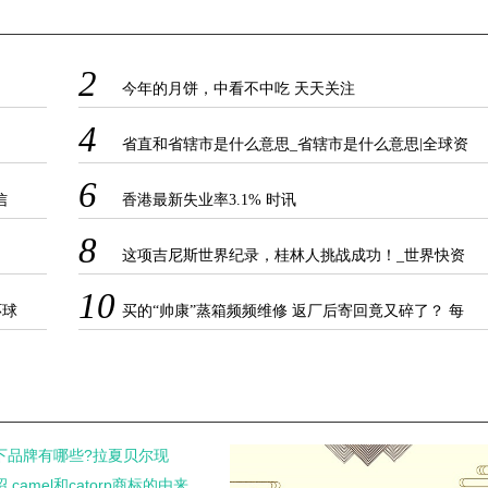
2
今年的月饼，中看不中吃 天天关注
4
省直和省辖市是什么意思_省辖市是什么意思|全球资
讯
6
信
香港最新失业率3.1% 时讯
8
这项吉尼斯世界纪录，桂林人挑战成功！_世界快资
讯
10
环球
买的“帅康”蒸箱频频维修 返厂后寄回竟又碎了？ 每
日速读
下品牌有哪些?拉夏贝尔现
camel和catorp商标的由来