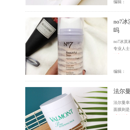
编辑：
no7
吗
no7冰淇
专业人士
情】
编辑：
法尔
法尔曼幸
面膜则是
【详情】