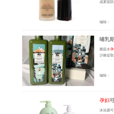
成雾面防
【详情】
编辑：
哺乳期
菌菇水
孕
沙棘提取
【详情】
编辑：
孕妇
沐浴露可