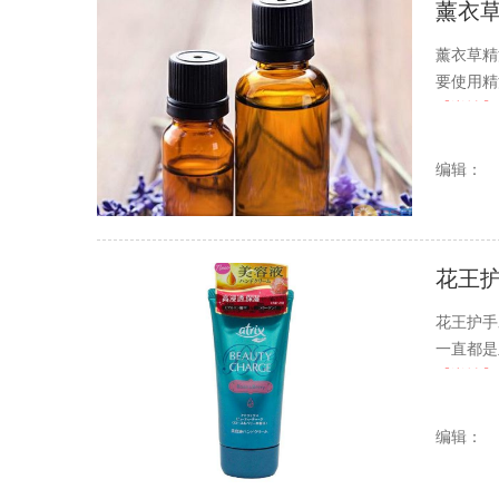
薰衣
薰衣草精
要使用精
【详情】
编辑：
花王
花王护手
一直都是
【详情】
编辑：