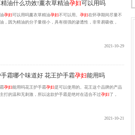
草精油什么功效!薰衣草精油
孕妇
可以用吗
油
孕妇
可以用吗薰衣草精油
孕妇
不可以用。
孕妇
在怀孕期间尽量不
油，因为精油的分子量很小，具有很强的渗透性，非常易吸收，
2021-10-29
护手霜哪个味道好 花王护手霜
孕妇
能用吗
霜
孕妇
能用吗花王护手霜
孕妇
是可以使用的。花王这个品牌的产品
主打的温和无刺激，所以这款护手霜是绝对在适合不过
孕妇
了，
2021-10-21