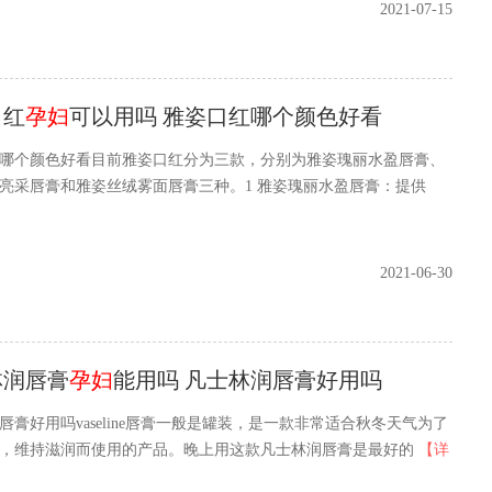
2021-07-15
口红
孕妇
可以用吗 雅姿口红哪个颜色好看
哪个颜色好看目前雅姿口红分为三款，分别为雅姿瑰丽水盈唇膏、
亮采唇膏和雅姿丝绒雾面唇膏三种。1 雅姿瑰丽水盈唇膏：提供
2021-06-30
林润唇膏
孕妇
能用吗 凡士林润唇膏好用吗
唇膏好用吗vaseline唇膏一般是罐装，是一款非常适合秋冬天气为了
，维持滋润而使用的产品。晚上用这款凡士林润唇膏是最好的
【详