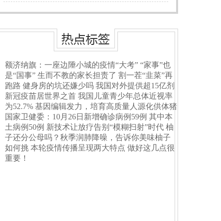
额济纳旗：一座边陲小城的疫情“大考”
“家事”也
是“国事” 生而不教的家长担责了
割一茬“韭菜”再
跑路 健身房的坑还嫌少吗
我国对外提供超15亿剂
新冠疫苗居世界之首
我国儿童青少年总体近视率
为52.7%
基因编辑发力，培育高质量人源化供体猪
国家卫健委：10月26日新增确诊病例59例 其中本
土病例50例
新技术让放疗告别“模糊扫射”时代
柚
子还分公母吗？秋季润肺降噪，告诉你美味柚子
如何挑
本轮疫情传播呈现两大特点 做好这几点很
重要！