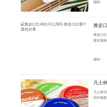
编辑：
雅姿
雅姿口红
雅姿瑰丽
【详情】
编辑：
凡士
凡士林润
呵护嘴唇
情】