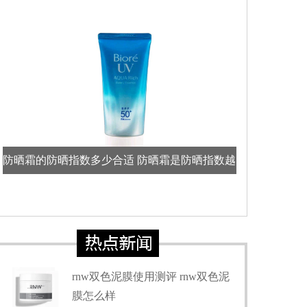
突然！ELLE主编晓雪被曝已于18日离职
防晒霜的防晒指数多少合适 防晒霜是防晒指数越
冬季护手霜什
高越好吗
rnw双色泥膜使用测评 rnw双色泥
膜怎么样