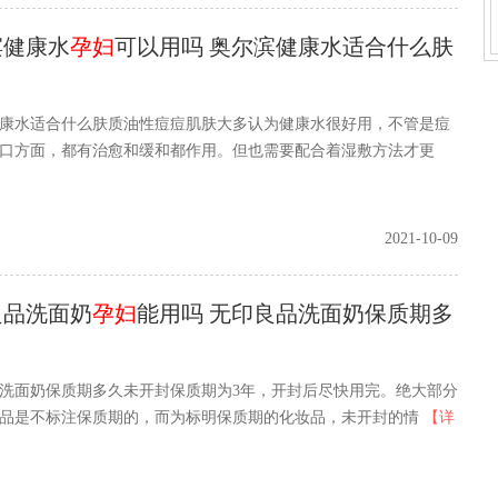
滨健康水
孕妇
可以用吗 奥尔滨健康水适合什么肤
康水适合什么肤质油性痘痘肌肤大多认为健康水很好用，不管是痘
口方面，都有治愈和缓和都作用。但也需要配合着湿敷方法才更
2021-10-09
良品洗面奶
孕妇
能用吗 无印良品洗面奶保质期多
洗面奶保质期多久未开封保质期为3年，开封后尽快用完。绝大部分
品是不标注保质期的，而为标明保质期的化妆品，未开封的情
【详