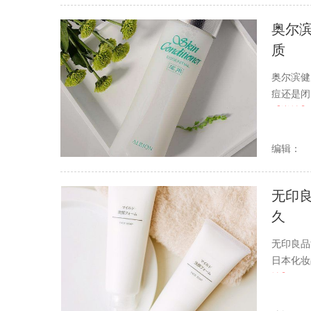
奥尔
质
奥尔滨健
痘还是闭
【详情】
编辑：
无印
久
无印良品
日本化妆
情】