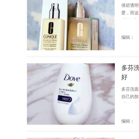
倩碧透明
爱，而这
【详情】
编辑：
多芬
好
多芬洗面
自己的肤
【详情】
编辑：