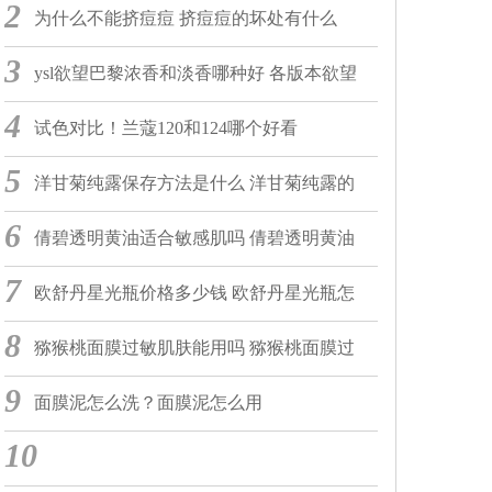
2
为什么不能挤痘痘 挤痘痘的坏处有什么
3
ysl欲望巴黎浓香和淡香哪种好 各版本欲望
4
巴黎什么区别
试色对比！兰蔻120和124哪个好看
5
洋甘菊纯露保存方法是什么 洋甘菊纯露的
6
价格多少
倩碧透明黄油适合敏感肌吗 倩碧透明黄油
7
适合油皮吗
欧舒丹星光瓶价格多少钱 欧舒丹星光瓶怎
8
么样
猕猴桃面膜过敏肌肤能用吗 猕猴桃面膜过
9
敏怎么办
面膜泥怎么洗？面膜泥怎么用
10